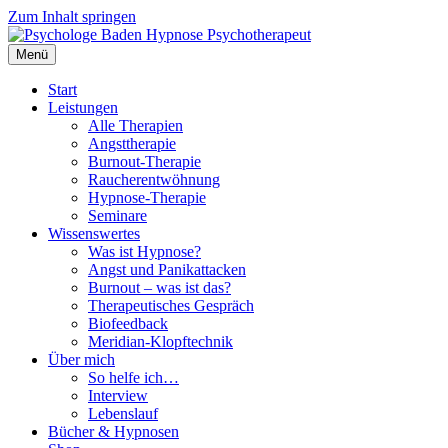
Zum Inhalt springen
Menü
Start
Leistungen
Alle Therapien
Angsttherapie
Burnout-Therapie
Raucherentwöhnung
Hypnose-Therapie
Seminare
Wissenswertes
Was ist Hypnose?
Angst und Panikattacken
Burnout – was ist das?
Therapeutisches Gespräch
Biofeedback
Meridian-Klopftechnik
Über mich
So helfe ich…
Interview
Lebenslauf
Bücher & Hypnosen