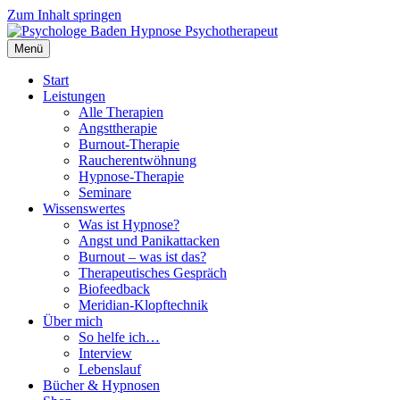
Zum Inhalt springen
Menü
Start
Leistungen
Alle Therapien
Angsttherapie
Burnout-Therapie
Raucherentwöhnung
Hypnose-Therapie
Seminare
Wissenswertes
Was ist Hypnose?
Angst und Panikattacken
Burnout – was ist das?
Therapeutisches Gespräch
Biofeedback
Meridian-Klopftechnik
Über mich
So helfe ich…
Interview
Lebenslauf
Bücher & Hypnosen