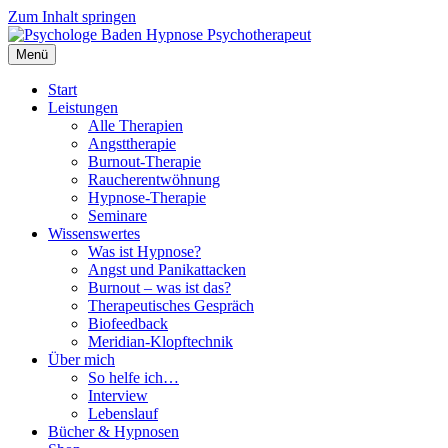
Zum Inhalt springen
Menü
Start
Leistungen
Alle Therapien
Angsttherapie
Burnout-Therapie
Raucherentwöhnung
Hypnose-Therapie
Seminare
Wissenswertes
Was ist Hypnose?
Angst und Panikattacken
Burnout – was ist das?
Therapeutisches Gespräch
Biofeedback
Meridian-Klopftechnik
Über mich
So helfe ich…
Interview
Lebenslauf
Bücher & Hypnosen