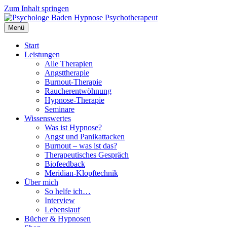
Zum Inhalt springen
Menü
Start
Leistungen
Alle Therapien
Angsttherapie
Burnout-Therapie
Raucherentwöhnung
Hypnose-Therapie
Seminare
Wissenswertes
Was ist Hypnose?
Angst und Panikattacken
Burnout – was ist das?
Therapeutisches Gespräch
Biofeedback
Meridian-Klopftechnik
Über mich
So helfe ich…
Interview
Lebenslauf
Bücher & Hypnosen