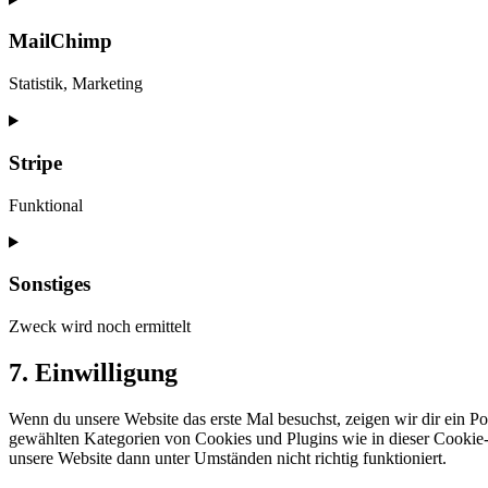
to
service
MailChimp
complianz
Statistik, Marketing
Consent
to
service
Stripe
mailchimp
Funktional
Consent
to
service
Sonstiges
stripe
Zweck wird noch ermittelt
Consent
7. Einwilligung
to
service
Wenn du unsere Website das erste Mal besuchst, zeigen wir dir ein Po
sonstiges
gewählten Kategorien von Cookies und Plugins wie in dieser Cookie-
unsere Website dann unter Umständen nicht richtig funktioniert.