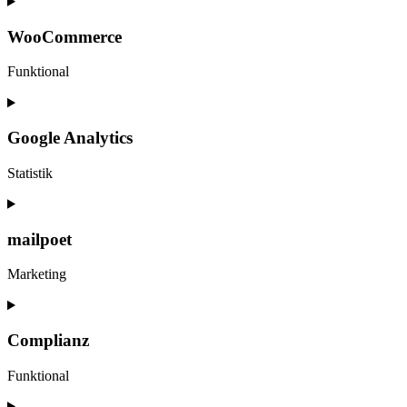
Consent
to
service
WooCommerce
php
Funktional
Consent
to
service
Google Analytics
woocommerce
Statistik
Consent
to
service
mailpoet
google-
analytics
Marketing
Consent
to
service
Complianz
mailpoet
Funktional
Consent