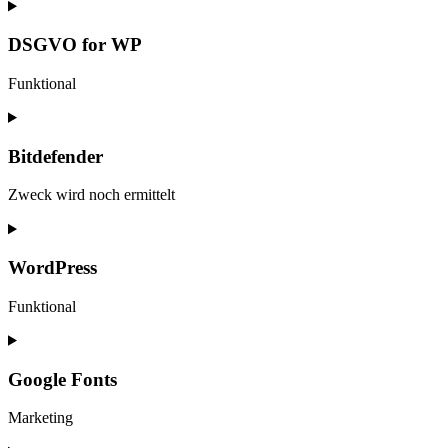
DSGVO for WP
Funktional
Consent
to
service
Bitdefender
dsgvo-
for-
Zweck wird noch ermittelt
wp
Consent
to
service
WordPress
bitdefender
Funktional
Consent
to
service
Google Fonts
wordpress
Marketing