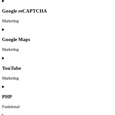
Consent
to
service
Google reCAPTCHA
google-
fonts
Marketing
Consent
to
service
Google Maps
google-
recaptcha
Marketing
Consent
to
service
YouTube
google-
maps
Marketing
Consent
to
service
PHP
youtube
Funktional