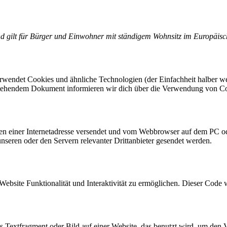
 und gilt für Bürger und Einwohner mit ständigem Wohnsitz im Europäis
rwendet Cookies und ähnliche Technologien (der Einfachheit halber w
n stehendem Dokument informieren wir dich über die Verwendung von Co
eiten einer Internetadresse versendet und vom Webbrowser auf dem PC o
seren oder den Servern relevanter Drittanbieter gesendet werden.
Website Funktionalität und Interaktivität zu ermöglichen. Dieser Code 
es Textfragment oder Bild auf einer Website, das benutzt wird, um de