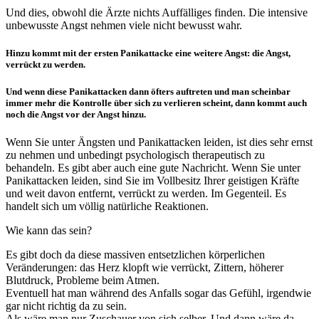
Und dies, obwohl die Ärzte nichts Auffälliges finden. Die intensive
unbewusste Angst nehmen viele nicht bewusst wahr.
Hinzu kommt mit der ersten Panikattacke eine weitere Angst: die Angst,
verrückt zu werden.
Und wenn diese Panikattacken dann öfters auftreten und man scheinbar
immer mehr die Kontrolle über sich zu verlieren scheint, dann kommt auch
noch die Angst vor der Angst hinzu.
Wenn Sie unter Ängsten und Panikattacken leiden, ist dies sehr ernst
zu nehmen und unbedingt psychologisch therapeutisch zu
behandeln. Es gibt aber auch eine gute Nachricht. Wenn Sie unter
Panikattacken leiden, sind Sie im Vollbesitz Ihrer geistigen Kräfte
und weit davon entfernt, verrückt zu werden. Im Gegenteil. Es
handelt sich um völlig natürliche Reaktionen.
Wie kann das sein?
Es gibt doch da diese massiven entsetzlichen körperlichen
Veränderungen: das Herz klopft wie verrückt, Zittern, höherer
Blutdruck, Probleme beim Atmen.
Eventuell hat man während des Anfalls sogar das Gefühl, irgendwie
gar nicht richtig da zu sein.
Als wäre man nur Zuschauer von sich selber. Und dann wäre da