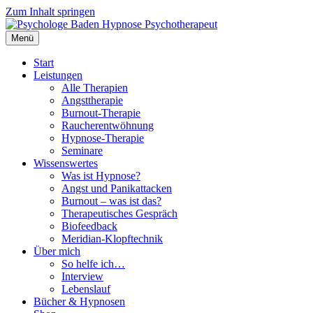
Zum Inhalt springen
Menü
Start
Leistungen
Alle Therapien
Angsttherapie
Burnout-Therapie
Raucherentwöhnung
Hypnose-Therapie
Seminare
Wissenswertes
Was ist Hypnose?
Angst und Panikattacken
Burnout – was ist das?
Therapeutisches Gespräch
Biofeedback
Meridian-Klopftechnik
Über mich
So helfe ich…
Interview
Lebenslauf
Bücher & Hypnosen