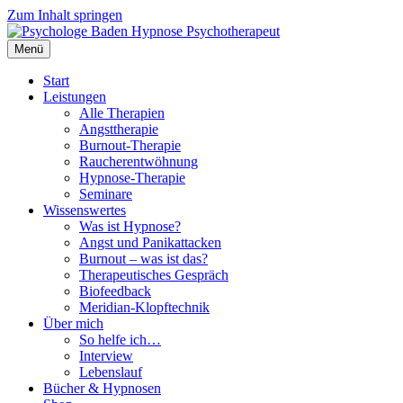
Zum Inhalt springen
Menü
Start
Leistungen
Alle Therapien
Angsttherapie
Burnout-Therapie
Raucherentwöhnung
Hypnose-Therapie
Seminare
Wissenswertes
Was ist Hypnose?
Angst und Panikattacken
Burnout – was ist das?
Therapeutisches Gespräch
Biofeedback
Meridian-Klopftechnik
Über mich
So helfe ich…
Interview
Lebenslauf
Bücher & Hypnosen