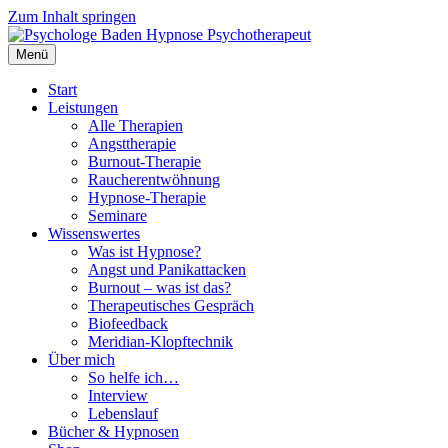
Zum Inhalt springen
Menü
Start
Leistungen
Alle Therapien
Angsttherapie
Burnout-Therapie
Raucherentwöhnung
Hypnose-Therapie
Seminare
Wissenswertes
Was ist Hypnose?
Angst und Panikattacken
Burnout – was ist das?
Therapeutisches Gespräch
Biofeedback
Meridian-Klopftechnik
Über mich
So helfe ich…
Interview
Lebenslauf
Bücher & Hypnosen