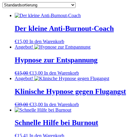
Der kleine Anti-Burnout-Coach
€
15,00
In den Warenkorb
Angebot!
Hypnose zur Entspannung
Ursprünglicher
Aktueller
€
15,00
€
13,00
In den Warenkorb
Preis
Preis
Angebot!
war:
ist:
€15,00
€13,00.
Klinische Hypnose gegen Flugangst
Ursprünglicher
Aktueller
€
39,00
€
33,00
In den Warenkorb
Preis
Preis
war:
ist:
€39,00
€33,00.
Schnelle Hilfe bei Burnout
€
15,41
In den Warenkorb