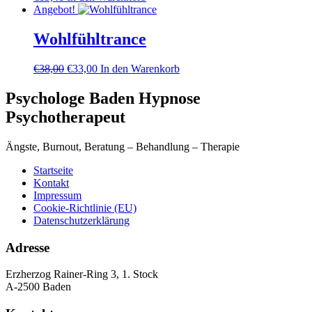
Angebot!
Wohlfühltrance
Ursprünglicher
Aktueller
€
38,00
€
33,00
In den Warenkorb
Preis
Preis
war:
ist:
Psychologe Baden Hypnose
€38,00
€33,00.
Psychotherapeut
Ängste, Burnout, Beratung – Behandlung – Therapie
Startseite
Kontakt
Impressum
Cookie-Richtlinie (EU)
Datenschutzerklärung
Adresse
Erzherzog Rainer-Ring 3, 1. Stock
A-2500 Baden