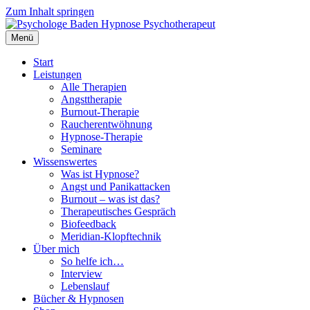
Zum Inhalt springen
Menü
Start
Leistungen
Alle Therapien
Angsttherapie
Burnout-Therapie
Raucherentwöhnung
Hypnose-Therapie
Seminare
Wissenswertes
Was ist Hypnose?
Angst und Panikattacken
Burnout – was ist das?
Therapeutisches Gespräch
Biofeedback
Meridian-Klopftechnik
Über mich
So helfe ich…
Interview
Lebenslauf
Bücher & Hypnosen