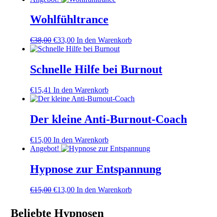
war:
ist:
€39,00
€33,00.
Wohlfühltrance
Ursprünglicher
Aktueller
€
38,00
€
33,00
In den Warenkorb
Preis
Preis
war:
ist:
€38,00
€33,00.
Schnelle Hilfe bei Burnout
€
15,41
In den Warenkorb
Der kleine Anti-Burnout-Coach
€
15,00
In den Warenkorb
Angebot!
Hypnose zur Entspannung
Ursprünglicher
Aktueller
€
15,00
€
13,00
In den Warenkorb
Preis
Preis
war:
ist:
Beliebte Hypnosen
€15,00
€13,00.