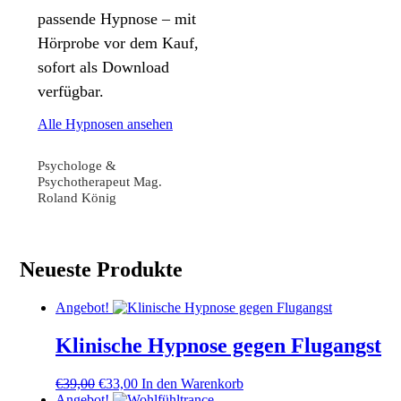
passende Hypnose – mit
Hörprobe vor dem Kauf,
sofort als Download
verfügbar.
Alle Hypnosen ansehen
Psychologe &
Psychotherapeut Mag.
Roland König
Neueste Produkte
Angebot!
Klinische Hypnose gegen Flugangst
Ursprünglicher
Aktueller
€
39,00
€
33,00
In den Warenkorb
Preis
Preis
Angebot!